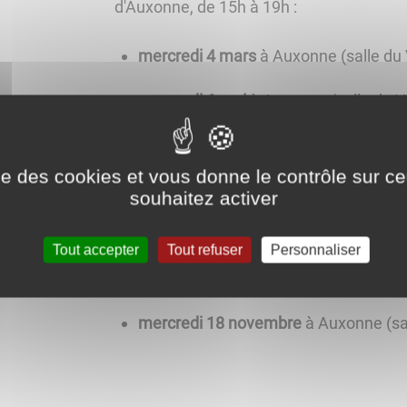
d'Auxonne, de 15h à 19h :
mercredi 4 mars
à Auxonne (salle du
mercredi 6 mai
à Auxonne (salle du V
mercredi 10 juin
à Auxonne (salle du 
ise des cookies et vous donne le contrôle sur 
mercredi 15 juillet
à Auxonne (salle d
souhaitez activer
mercredi 12 août
à Tillenay
Tout accepter
Tout refuser
Personnaliser
mercredi 16 septembre
à Auxonne (s
mercredi 18 novembre
à Auxonne (sa