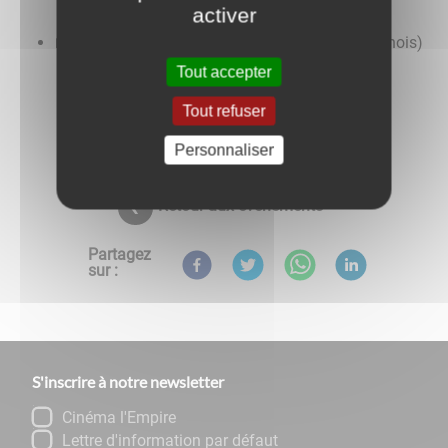
activer
mercredi 18 novembre
à Auxonne (salle du Vannois)
Tout accepter
Tout refuser
Personnaliser
Retour aux évènements
Partagez
sur :
S'inscrire à notre newsletter
Cinéma l'Empire
Lettre d'information par défaut