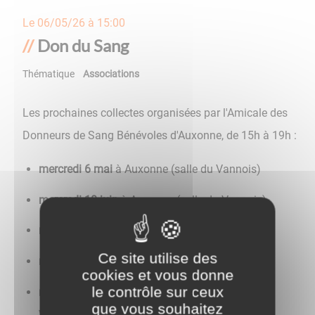
Le
06/05/26 à 15:00
Don du Sang
Thématique
Associations
Les prochaines collectes organisées par l'Amicale des
Donneurs de Sang Bénévoles d'Auxonne, de 15h à 19h :
mercredi 6 mai
à Auxonne (salle du Vannois)
mercredi 10 juin
à Auxonne (salle du Vannois)
mercredi 15 juillet
à Auxonne (salle du Vannois)
Ce site utilise des
mercredi 12 août
à Tillenay
cookies et vous donne
le contrôle sur ceux
mercredi 16 septembre
à Auxonne (salle du
que vous souhaitez
Vannois)