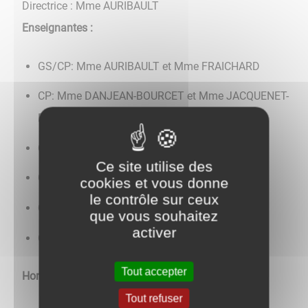
Directrice : Mme AURIBAULT​​​​​​​
Enseignantes :
GS/CP: Mme AURIBAULT et Mme FRAICHARD
CP: Mme DANJEAN-BOURCET et Mme JACQUENET-
FORNARA
CE1: Mme PLANCHON
Ce site utilise des
CE2: Mme GAUTHIER
cookies et vous donne
le contrôle sur ceux
CM1: Mme BUTTAZZONI
que vous souhaitez
activer
CM2: Mme LUQUIN et Mme USSAI
Tout accepter
Horaires d'ouvertures :
Tout refuser