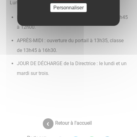
Lundi, mardi, jeudi et vendredi :
Personnaliser
MATIN : ouverture du portail à 8h35, classe de 8h45
à 12h00.
APRÈS-MIDI : ouverture du portail à 13h35, classe
de 13h45 à 16h30.
JOUR DE DÉCHARGE de la Directrice : le lundi et un
mardi sur trois.
Retour à l'accueil