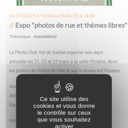
Du
21/03/25 à 10:00
au
23/03/25 à 18:00
Expo "photos de rue et thèmes libres"
Thématique
Associations
Le Photo Club Val de Saône organise son expo
annuelle les 21, 22 et 23 mars à la salle l'Empire, dans
les jardins de l'Hôtel de Ville et sur le boulevard Pasteur.
Invité d'honneur : Cygnus 21
Astronomie en Plaine de Saône
Ce site utilise des
Exposition matériel d'observation et prise de vue
cookies et vous donne
le contrôle sur ceux
que vous souhaitez
Entrée libre de 10h à 18h
activer