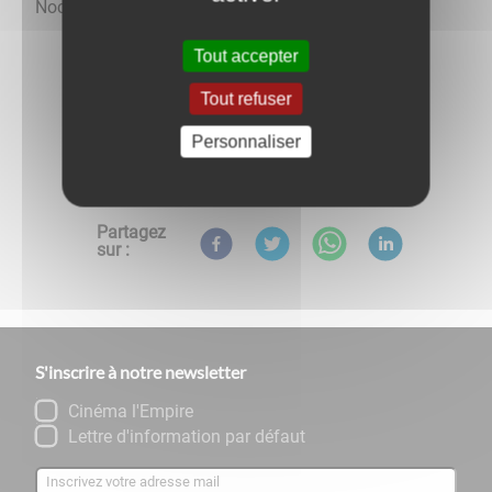
Nocturne samedi jusqu'à 21h
Tout accepter
Tout refuser
Personnaliser
Retour aux évènements
Partagez
sur :
S'inscrire à notre newsletter
Cinéma l'Empire
Lettre d'information par défaut