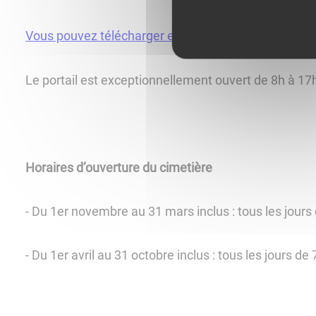
Vous pouvez télécharger et remplir le formulaire en c
Le portail est exceptionnellement ouvert de 8h à 17
Horaires d’ouverture du cimetière
- Du 1er novembre au 31 mars inclus : tous les jour
- Du 1er avril au 31 octobre inclus : tous les jours d