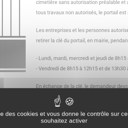
cimetière sans autorisation préalable et 
tous travaux non autorisés, le portail est
Les entreprises et les personnes autorisée
retirer la clé du portail, en mairie, penda
- Lundi, mardi, mercredi et jeudi de 8h1
​​​​​​​- Vendredi de 8h15 à 12h15 et de 13h3
En échange de la clé, le demandeur devra 
de la restitution de la clé.
ise des cookies et vous donne le contrôle sur 
souhaitez activer
dité…), veuillez-vous rapprocher du service état civil de l