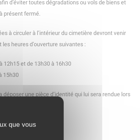
afin d’éviter toutes dégradations ou vols de biens et
 à présent fermé.
s à circuler à l’intérieur du cimetière devront venir
nt les heures d’ouverture suivantes :
5 à 12h15 et de 13h30 à 16h30
0 à 15h30
déposer une pièce d’identité qui lui sera rendue lors
ceux que vous
a mairie au 03.80.60.44.61.