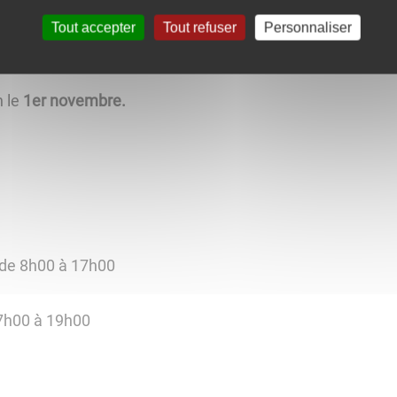
Tout accepter
Tout refuser
Personnaliser
liquant ici.
h le
1er novembre.
s de 8h00 à 17h00
e 7h00 à 19h00