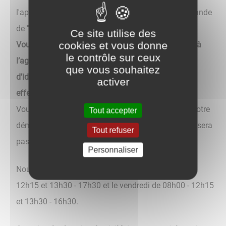
l'application France Identité et initialiser votre demande
de "certification".
Ce site utilise des
cookies et vous donne
Vous obtiendrez un QR Code que vous présenterez à
le contrôle sur ceux
l’agent de la mairie en même temps que votre carte
que vous souhaitez
d’identité. Une comparaison d'empreintes sera
activer
effectuée.
Vous serez informé sous 24h à 48hdu résultat de votre
Tout accepter
démarche via l’application et par mail (la mairie ne sera
Tout refuser
pas destinataire du résultat).
Personnaliser
Nous sommes ouverts du lundi au jeudi de 08h00 -
12h15 et 13h30 - 17h30 et le vendredi de 08h00 - 12h15
et 13h30 - 16h30.