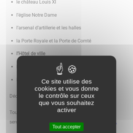
le château Louis XI
l’église Notre Dame
l’arsenal d’artillerie et les halles
la Porte Royale et la Porte de Comté
l’Hôtel de ville
la place d’Armes
les cadrans solaires
Ce site utilise des
cookies et vous donne
le contrôle sur ceux
Découvrez la sixième vidéo de cette série.
que vous souhaitez
activer
Toutes les vidéos de la série "la Minute Patrimoine"
seront progressivement mises en ligne
sur Youtube.
Tout accepter