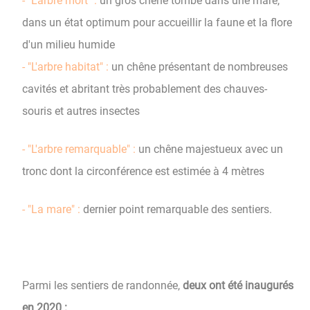
- "L'arbre mort" :
un gros chêne tombé dans une mare,
dans un état optimum pour accueillir la faune et la flore
d'un milieu humide
- "L'arbre habitat" :
un chêne présentant de nombreuses
cavités et abritant très probablement des chauves-
souris et autres insectes
- "L'arbre remarquable" :
un chêne majestueux avec un
tronc dont la circonférence est estimée à 4 mètres
- "La mare" :
dernier point remarquable des sentiers.
Parmi les sentiers de randonnée,
deux ont été inaugurés
en 2020 :