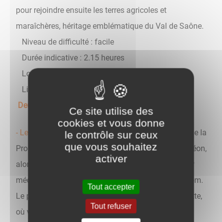
pour rejoindre ensuite les terres agricoles et
maraîchères, héritage emblématique du Val de Saône.
Niveau de difficulté : facile
Durée indicative : 2.15 heures
Longueur : 10 km
Lieu de départ : parking de bord de Saône
Deux autres sentiers vous sont proposés :
Ce site utilise des
cookies et vous donne
- Le Sentier Napoléon :
au Hameau de la Cour, rue de la
le contrôle sur ceux
que vous souhaitez
Promenade, le sentier démarre là ou le jeune Napoléon,
activer
alors en formation militaire à Auxonne, aimait venir
méditer à l’ombre du Chêne qui porte depuis son nom.
Tout accepter
Le parcours se poursuit en forêt, le long de la Brizotte,
Tout refuser
où vous pourrez même découvrir les vestiges d’un