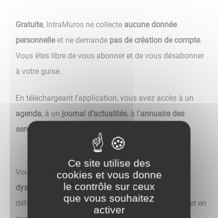
Gratuite
, IntraMuros ne collecte
aucune donnée
personnelle
et ne demande
pas de création de compte
.
Vous êtes libre de vous abonner et de vous désabonner
à votre guise.
En téléchargeant l’application, vous avez accès à un
agenda
, à un
journal d’actualités
, à l’
annuaire des
services municipaux
…
Ce site utilise des
Vous pouvez également
signaler des
cookies et vous donne
le contrôle sur ceux
dysfonctionnements
(déchets sauvages, éclairage
que vous souhaitez
défectueux, animal errant…) en vous géolocalisant et en
activer