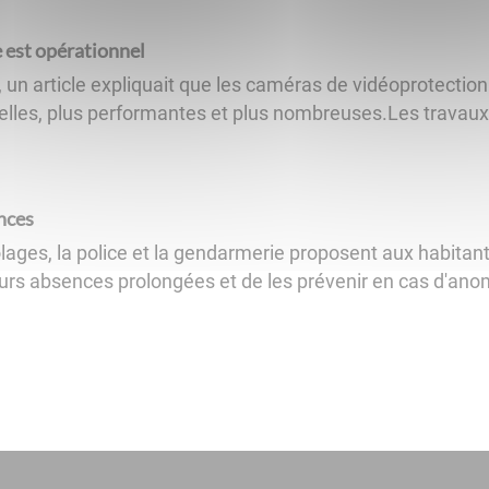
 est opérationnel
 un article expliquait que les caméras de vidéoprotection
les, plus performantes et plus nombreuses.Les travaux s
nces
lages, la police et la gendarmerie proposent aux habitant
urs absences prolongées et de les prévenir en cas d'anomal