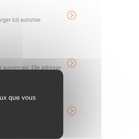
rger ici) autorise
 auxonnais. Elle adresse
courte durée ...
ceux que vous
u quotidien, avant de