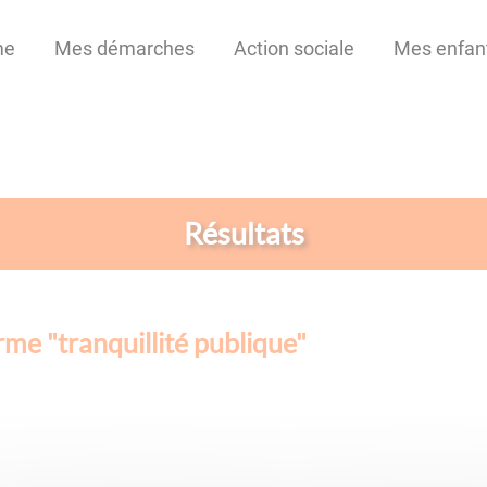
me
Mes démarches
Action sociale
Mes enfan
Résultats
erme "
tranquillité publique
"