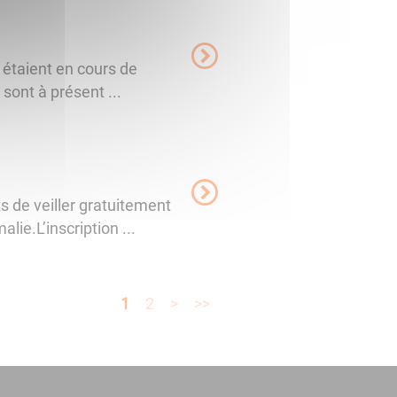
 étaient en cours de
ont à présent ...
s de veiller gratuitement
ie.L’inscription ...
1
2
>
>>