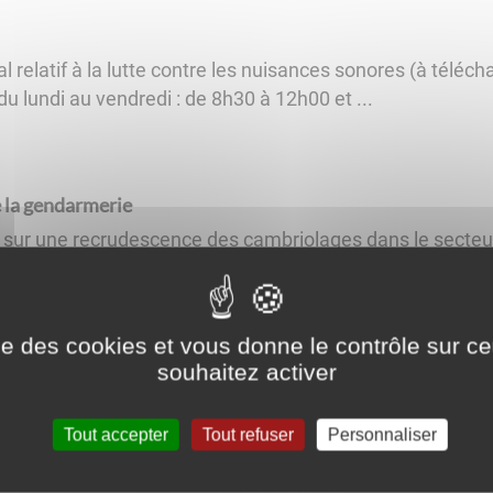
 relatif à la lutte contre les nuisances sonores (à télécha
- du lundi au vendredi : de 8h30 à 12h00 et ...
e la gendarmerie
 sur une recrudescence des cambriolages dans le secteur
tes : fermez tous vos accès même pour une absence de 
ise des cookies et vous donne le contrôle sur 
souhaitez activer
 les bons réflexes !
ions du Ministère de l'Intérieur afin de vous protéger a
Tout accepter
Tout refuser
Personnaliser
s êtes victime ou témoin d'un cambriolage en cliquant ...