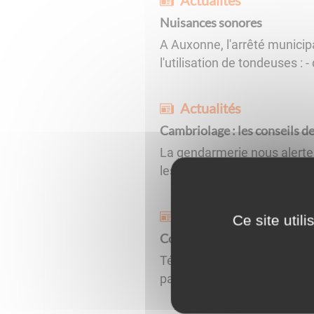
Actualités
Nuisances sonores
A Auxonne, l'arrêté municipal
l'utilisation de tondeuses : 
Actualités
Cambriolage : les conseils d
La gendarmerie nous alerte
les recommandations suivan
Actualités
Ce site util
Contre les cambriolages, ayez
Téléchargez les recommandat
partir en vacances ou si vou