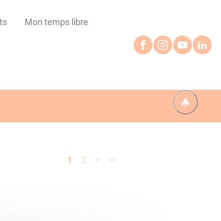
ts
Mon temps libre
1
2
>
>>