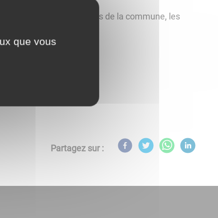
rcuit desservira les 6 écoles de la commune, les
ceux que vous
ire de Transdev.
Partagez sur :