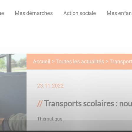
me
Mes démarches
Action sociale
Mes enfan
Toutes les actualités
Accueil
Transport
23.11.2022
Transports scolaires : nou
Thématique
Scolaire