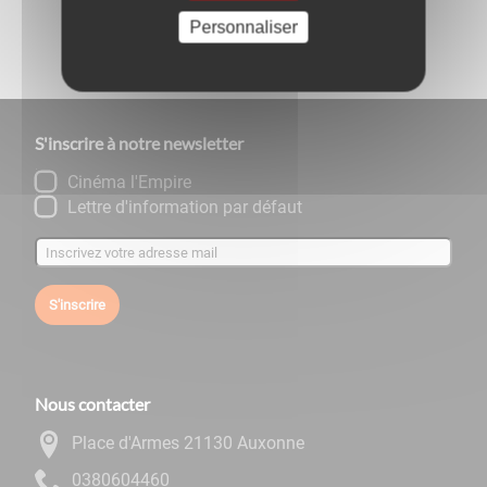
Partagez
sur :
Personnaliser
S'inscrire à notre newsletter
Cinéma l'Empire
Lettre d'information par défaut
S'inscrire
Nous contacter
Place d'Armes 21130 Auxonne
0644060830