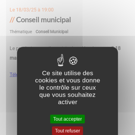
Le
18/03/25 à 19:00
Conseil municipal
Thématique
Conseil Municipal
Le prochain conseil municipal se déroulera
mardi 18
mars à 19h
en salle du conseil municipal.
Ce site utilise des
Téléchargez l'ordre du jour
cookies et vous donne
le contrôle sur ceux
que vous souhaitez
activer
Tout accepter
Retour aux évènements
Tout refuser