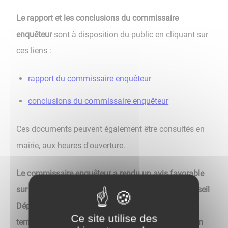
Le rapport et les conclusions du commissaire
enquêteur
sont à disposition du public en cliquant sur
ces liens :
rapport du commissaire enquêteur
conclusions du commissaire enquêteur
Ces documents peuvent également être consultés en
mairie, aux heures d'ouverture.
Le commissaire enquêteur a rendu un avis favorable
sur l'intérêt général du projet de création par le Conseil
Département de la Côte-d'Or d'une légumerie sur le
Ce site utilise des
territoire de la commune d'Auxonne et sur la mise en