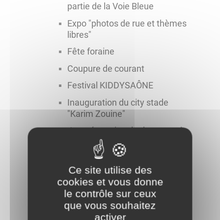
partie de la Voie Bleue
Expo "photos de rue et thèmes
libres"
Fête foraine
Coupure de courant
Festival KIDDYSAÔNE
Inauguration du city stade
"Karim Zouine"
Journée nationale du souvenir
et du recueillement à la
mémoire des victimes civiles
et militaires de la guerre
Ce site utilise des
d’Algérie et des combats en
cookies et vous donne
Tunisie et au Maroc
le contrôle sur ceux
Révision générale du PLU :
que vous souhaitez
enquête publique
activer