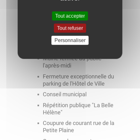
Exercice d'entrainement du
511e Régiment du Train
Tout accepter
Annulé : Nettoyons la ville !
Tout refuser
Coupure de courant
Personnaliser
Cirque de Nice
Mairie fermée au public
l'après-midi
Fermeture exceptionnelle du
parking de l'Hôtel de Ville
Conseil municipal
Répétition publique "La Belle
Hélène"
Coupure de courant rue de la
Petite Plaine